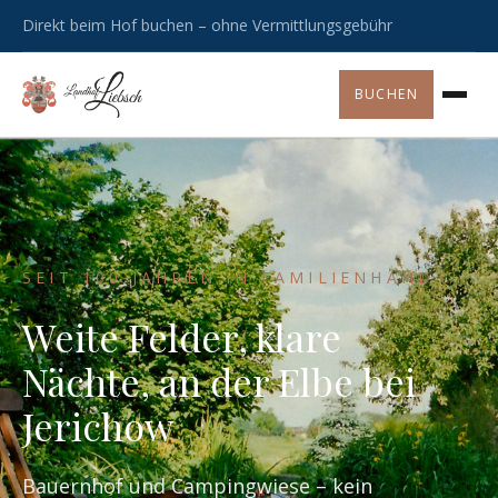
Direkt beim Hof buchen – ohne Vermittlungsgebühr
BUCHEN
SEIT 100 JAHREN IN FAMILIENHAND
Weite Felder, klare
Nächte, an der Elbe bei
Jerichow
Bauernhof und Campingwiese – kein