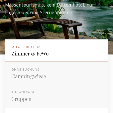
Massentourismus, kein Systemhotel, nur
Lagerfeuer und Sternenhimmel.
SOFORT BUCHBAR
Zimmer & FeWo
OHNE BUCHUNG
Campingwiese
AUF ANFRAGE
Gruppen