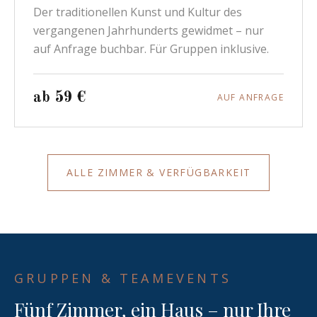
Der traditionellen Kunst und Kultur des
vergangenen Jahrhunderts gewidmet – nur
auf Anfrage buchbar. Für Gruppen inklusive.
ab 59 €
AUF ANFRAGE
ALLE ZIMMER & VERFÜGBARKEIT
GRUPPEN & TEAMEVENTS
Fünf Zimmer, ein Haus – nur Ihre