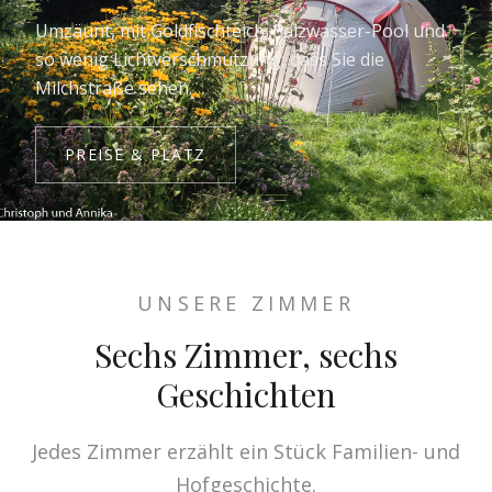
Umzäunt, mit Goldfischteich, Salzwasser-Pool und
so wenig Lichtverschmutzung, dass Sie die
Milchstraße sehen.
PREISE & PLATZ
UNSERE ZIMMER
Sechs Zimmer, sechs
Geschichten
Jedes Zimmer erzählt ein Stück Familien- und
Hofgeschichte.