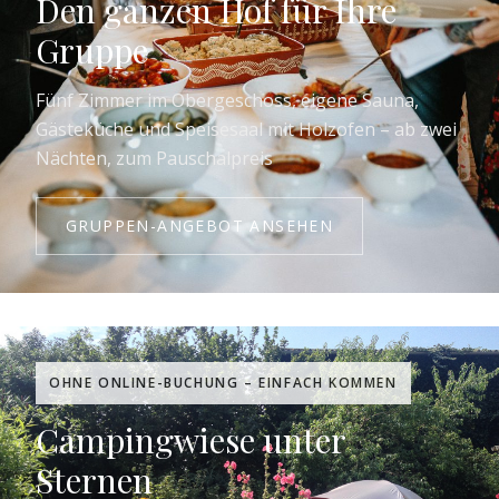
Den ganzen Hof für Ihre
Gruppe
Fünf Zimmer im Obergeschoss, eigene Sauna,
Gästeküche und Speisesaal mit Holzofen – ab zwei
Nächten, zum Pauschalpreis
GRUPPEN-ANGEBOT ANSEHEN
OHNE ONLINE-BUCHUNG – EINFACH KOMMEN
Campingwiese unter
Sternen