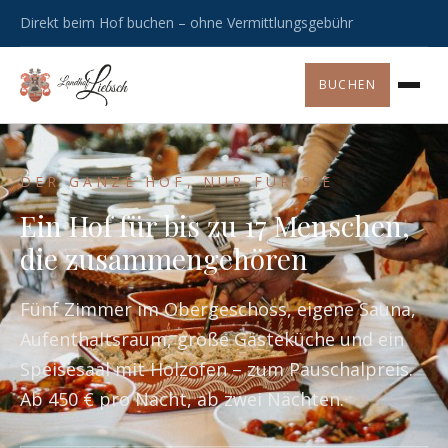
Direkt beim Hof buchen – ohne Vermittlungsgebühr
BUCHEN
DER GANZE HOF, NUR FÜR SIE
Ein Hof für bis zu 17 Menschen,
die zusammengehören
Fünf Zimmer im Obergeschoss, eigene Sauna,
Aufenthaltsraum, große Gästeküche und ein
Speisesaal mit Holzofen – zum Pauschalpreis.
Ab 450 € pro Nacht, ab zwei Nächten.