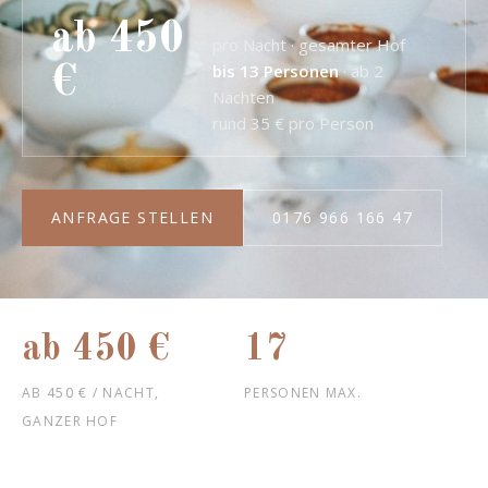
ab 450
pro Nacht · gesamter Hof
bis 13 Personen
· ab 2
€
Nächten
rund 35 € pro Person
ANFRAGE STELLEN
0176 966 166 47
ab 450 €
17
AB 450 € / NACHT,
PERSONEN MAX.
GANZER HOF