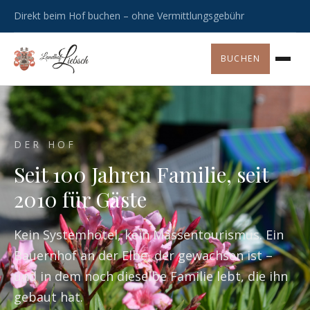
Direkt beim Hof buchen – ohne Vermittlungsgebühr
BUCHEN
DER HOF
Seit 100 Jahren Familie, seit
2010 für Gäste
Kein Systemhotel, kein Massentourismus. Ein
Bauernhof an der Elbe, der gewachsen ist –
und in dem noch dieselbe Familie lebt, die ihn
gebaut hat.