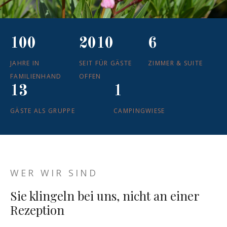
100
2010
6
JAHRE IN
SEIT FÜR GÄSTE
ZIMMER & SUITE
FAMILIENHAND
OFFEN
13
1
GÄSTE ALS GRUPPE
CAMPINGWIESE
WER WIR SIND
Sie klingeln bei uns, nicht an einer
Rezeption